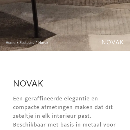
NOVAK
Home
Fauteuils
Novak
You are here:
NOVAK
Een geraffineerde elegantie en
compacte afmetingen maken dat dit
zeteltje in elk interieur past.
Beschikbaar met basis in metaal voor