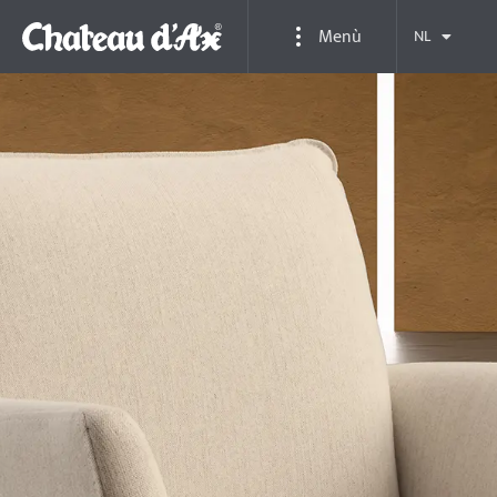
Menù
NL