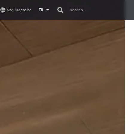
Search
FR
Nos magasins
for: